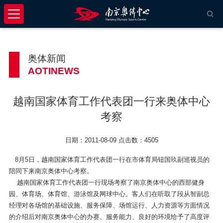
奥体新闻
AOTINEWS
越南国家体育工作代表团一行来奥体中心
考察
日期：2011-08-09 点击数：4505
8
月
5
日
，越南国家体育工作代表团一行在市体育局钮国玖副巡视员的
陪同下来南京奥体中心考察。
越南国家体育工作代表团一行现场考察了南京奥体中心的西部健身
园、体育场、体育馆、游泳馆及网球中心。客人们在听取了段从智副总
经理对各场馆的基础设施、服务保障、场馆运行、人力资源等方面情况
的介绍后对南京奥体中心的办赛、服务能力、良好的环境给予了高度评