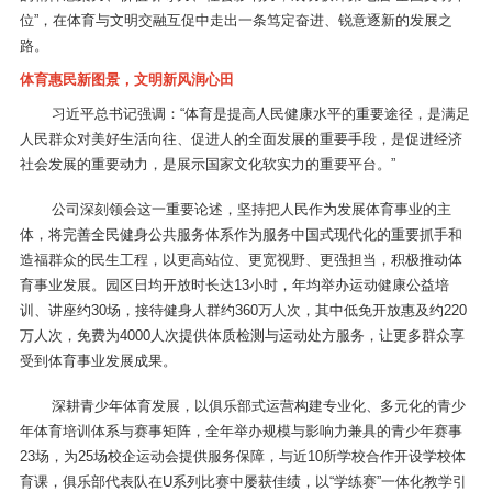
位”，在体育与文明交融互促中走出一条笃定奋进、锐意逐新的发展之
路。
体育惠民新图景，文明新风润心田
习近平总书记强调：“体育是提高人民健康水平的重要途径，是满足
人民群众对美好生活向往、促进人的全面发展的重要手段，是促进经济
社会发展的重要动力，是展示国家文化软实力的重要平台。”
公司深刻领会这一重要论述，坚持把人民作为发展体育事业的主
体，将完善全民健身公共服务体系作为服务中国式现代化的重要抓手和
造福群众的民生工程，以更高站位、更宽视野、更强担当，积极推动体
育事业发展。园区日均开放时长达13小时，年均举办运动健康公益培
训、讲座约30场，接待健身人群约360万人次，其中低免开放惠及约220
万人次，免费为4000人次提供体质检测与运动处方服务，让更多群众享
受到体育事业发展成果。
深耕青少年体育发展，以俱乐部式运营构建专业化、多元化的青少
年体育培训体系与赛事矩阵，全年举办规模与影响力兼具的青少年赛事
23场，为25场校企运动会提供服务保障，与近10所学校合作开设学校体
育课，俱乐部代表队在U系列比赛中屡获佳绩，以“学练赛”一体化教学引