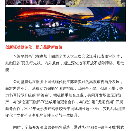
创新驱动促转化，提升品牌新价值
习近平总书记在参加十四届全国人大三次会议江苏代表团审议时，
鼓励江苏“要先行先试、内外兼修，通过深化改革开放不断除障碍、增动
能。”
公司坚持站在服务中国式现代化江苏新实践的高度审视自身发展，
面对内需不足、消费动力偏弱的困难挑战，以融合为笔、创新为墨，奋
力书写转型升级的“新答卷”。积极携手知名企业，共同开发场馆无形资
产，与“梦之蓝”“国缘V9”达成场馆冠名合作，与“威尔逊”“尤尼克斯” 开展
商务合作，2024年无形资产营收较去年同比增长超200%，实现活动流量
转化与文化价值变现的良性互动与一体提升。
同时，全新开发演出票务销售系统，通过“场地租金+销售分成”模式