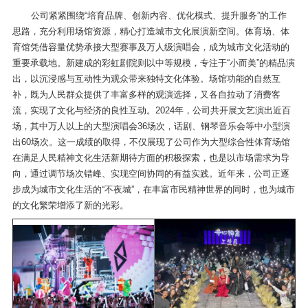
公司紧紧围绕“培育品牌、创新内容、优化模式、提升服务”的工作
思路，充分利用场馆资源，精心打造城市文化展演新空间。体育场、体
育馆凭借容量优势承接大型赛事及万人级演唱会，成为城市文化活动的
重要承载地。新建成的彩虹剧院则以中等规模，专注于“小而美”的精品演
出，以沉浸感与互动性为观众带来独特文化体验。场馆功能的自然互
补，既为人民群众提供了丰富多样的观演选择，又各自拉动了消费客
流，实现了文化与经济的良性互动。2024年，公司共开展文艺演出近百
场，其中万人以上的大型演唱会36场次，话剧、钢琴音乐会等中小型演
出60场次。这一成绩的取得，不仅展现了公司作为大型综合性体育场馆
在满足人民精神文化生活新期待方面的积极探索，也是以市场需求为导
向，通过调节场次错峰、实现空间协同的有益实践。近年来，公司正逐
步成为城市文化生活的“不夜城”，在丰富市民精神世界的同时，也为城市
的文化繁荣增添了新的光彩。