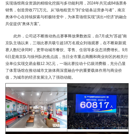
实现场馆商业资源的精细化挖掘与多功能利用，2024年共完成84场票务
销售，创造营收771万元。从“场地租赁方”到“全链条运营参与者”，南京
奥体中心在持续探索与积极转变中，为体育场馆实现“演出+经济”的融合
共促提供“奥体方案”。
此外，公司还不断推动热点赛事释放乘数效应，自7月成为“苏超”南
京队主场以来，三场比赛共吸引超18万名观众到场观赛，在不断刷新观
赛人数纪录同时，更带动城市餐饮、零售、住宿等多业态消费增长。9月
6日是南京队与徐州队的焦点战，当日全市重点商圈和商业街区的相关行
业单位实现交易金额12.3亿元，一场比赛拉动十亿级消费额，充分凸显
了体育场馆在推动城市文旅体商深度融合中的重要载体作用与商业价
值，为城市的经济发展注入了强劲动能。