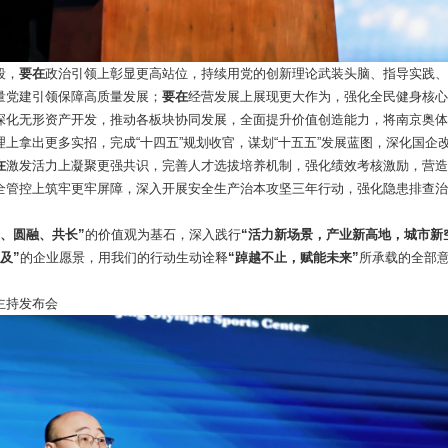
段，
要在
政治引领上彰显更高站位
，
持续用党的创新理论武装头脑、指导实践、
量党建引领保障高质量发展；
要在
经营发展上展现更大作为
，强化全民健身核心
深化无形资产开发，推动各板块协同发展，全面提升价值创造能力，将南京奥体
理上拿出更多实招
，完成“十四五”规划收官，谋划“十五五”发展蓝图，深化国
在
激发活力上凝聚更强共识，
完善人才选拔培养机制，强化绩效考核激励，营造
全管控上筑牢更牢屏障
，
深入开展安全生产治本攻坚三年行动，强化隐患排查治
进、圆融、共长”
的价值观为基石，深入践行
“活力新场景，产业新高地，城市新
及”
的企业愿景，用我们的行动生动诠释
“踔越不止，赋能未来”
所承载的全部
主持发布会