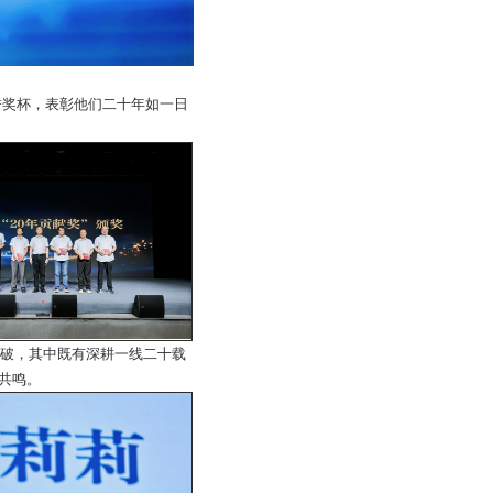
誉奖杯，表彰他们二十年如一日
破，其中既有深耕一线二十载
泛共鸣。