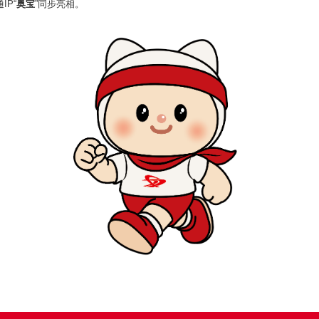
P“
奥宝
”同步亮相。