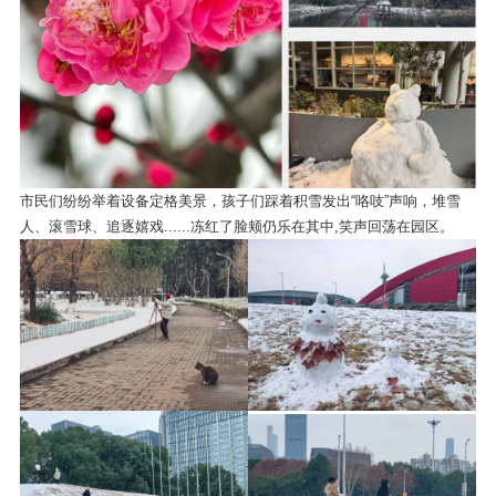
市民们纷纷举着设备定格美景，孩子们踩着积雪发出“咯吱”声响，堆雪
人、滚雪球、追逐嬉戏......冻红了脸颊仍乐在其中,笑声回荡在园区。