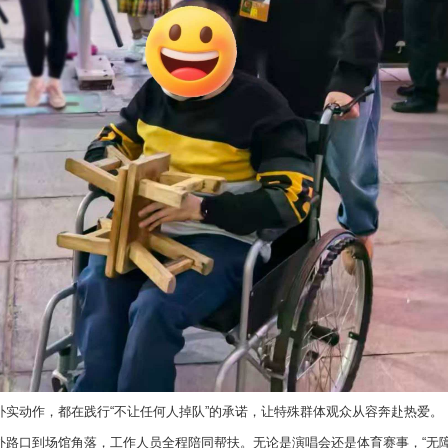
朴实动作，都在践行“不让任何人掉队”的承诺，让特殊群体观众从容奔赴热爱。
外路口到场馆角落，工作人员全程陪同帮扶。无论是演唱会还是体育赛事，“无障