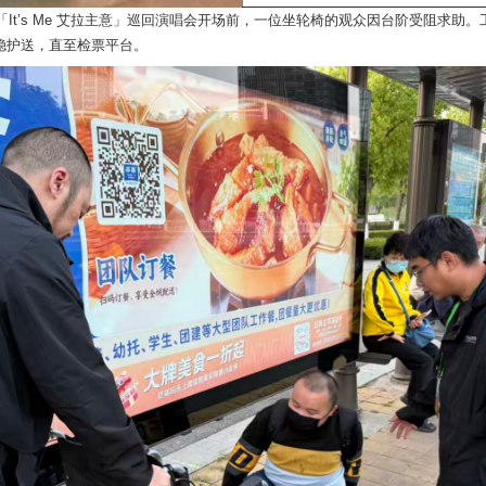
桦「It’s Me 艾拉主意」巡回演唱会开场前，一位坐轮椅的观众因台阶受阻求助
稳护送，直至检票平台。