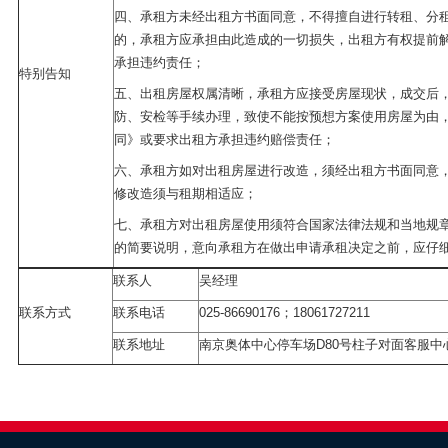
四、承租方未经出租方书面同意，不得擅自进行转租、分
的，承租方应承担由此造成的一切损失，出租方有权提前
承担违约责任；
特别告知
五、出租房屋权属清晰，承租方应接受房屋现状，成交后
防、安检等手续办理，致使不能按预想方案使用房屋为由
同》或要求出租方承担违约赔偿责任；
六、承租方如对出租房屋进行改造，须经出租方书面同意
修改造须与租期相适应；
七、承租方对出租房屋使用须符合国家法律法规和当地规
的简要说明，意向承租方在做出申请承租决定之前，应仔
联系人
吴经理
联系方式
联系电话
025-86690176；18061727211
联系地址
南京奥体中心停车场D80号柱子对面客服中