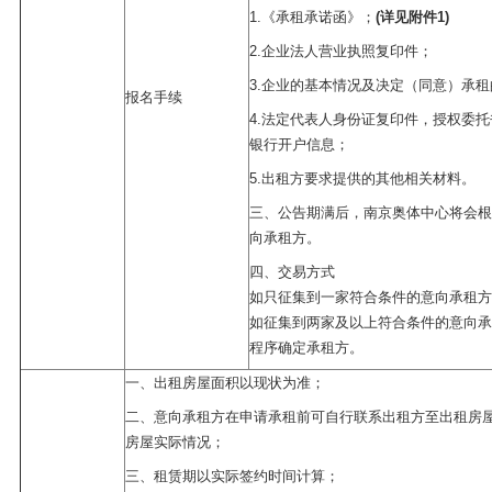
1.《承租承诺函》；
(详见附件1)
2.企业法人营业执照复印件；
3.企业的基本情况及决定（同意）承
报名手续
4.法定代表人身份证复印件，授权委
银行开户信息；
5.出租方要求提供的其他相关材料。
三、公告期满后，南京奥体中心将会根
向承租方。
四、交易方式
如只征集到一家符合条件的意向承租方
如征集到两家及以上符合条件的意向承
程序确定承租方。
一、出租房屋面积以现状为准；
二、意向承租方在申请承租前可自行联系出租方至出租房
房屋实际情况；
三、租赁期以实际签约时间计算；