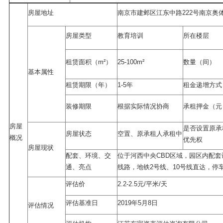
房屋地址
南京市建邺区江东中路222号南京奥
房屋类型
教育培训
所在楼层
租赁面积（m²）
25-100m²
数量（间）
基本属性
租赁期限（年）
1-5年
租金递增方式
装修期限
根据实际情况协商
承租押金（元
房屋
是否设置原承
房屋状态
空置、原承租人承租中
概况
优先权
房屋现状
配套、环境、交
位于河西中央CBD区域，园区内配
通、亮点
线路，地铁2号线、10号线直达，停
评估价
2.2-2.5元/平米/天
评估基准日
2019年5月8日
评估情况