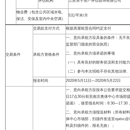
评估机构
江苏东宇资产评估咨询有限公司
物业费（包含公共区域水电、
5元/平米/月
保洁、安保及室内中央空调）
交易款支付方式
根据房屋租赁合同约定支付
一、意向承租方应具备的条件：无不良
监督部门颁发的营业执照）
二、意向承租方须承诺的事项
交易条件
承租方资格条件
（一）具有良好的财务状况和支付能力
（二）参与本次招租不存在其他法律、
报名时间
2020年5月11日—2020年5月22日
一、意向承租方应按本公告要求提交相
日17点30分前至南京奥体中心市场部
诺函》，接受报名时间：8:30—17:3
二、意向承租方须报送材料（所有材料
体中心市场部，扫描件发送至njatsc@
料及扫描件的，报名无效）；