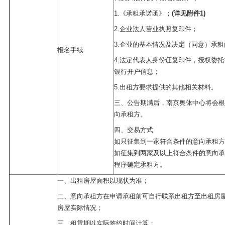
1.《承租承诺函》；
(详见附件1)
2.企业法人营业执照复印件；
3.企业的基本情况及决定（同意）承
报名手续
4.法定代表人身份证复印件，授权委
银行开户信息；
5.出租方要求提供的其他相关材料。
三、公告期满后，南京奥体中心将会根
向承租方。
四、交易方式
如只征集到一家符合条件的意向承租方
如征集到两家及以上符合条件的意向承
程序确定承租方。
一、出租房屋面积以现状为准；
二、意向承租方在申请承租前可自行联系出租方至出租房
房屋实际情况；
三、租赁期以实际签约时间计算；