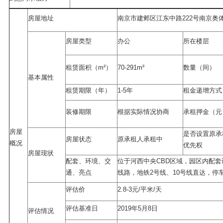
房屋地址
南京市建邺区江东中路222号南京奥
房屋类型
办公
所在楼层
租赁面积（m²）
70-291m²
数量（间）
基本属性
租赁期限（年）
1-5年
租金递增方式
装修期限
根据实际情况协商
承租押金（元
房屋
是否设置原承
房屋状态
原承租人承租中
概况
优先权
房屋现状
配套、环境、交
位于河西中央CBD区域，园区内配
通、亮点
线路，地铁2号线、10号线直达，停
评估价
2.8-3元/平米/天
评估基准日
2019年5月8日
评估情况