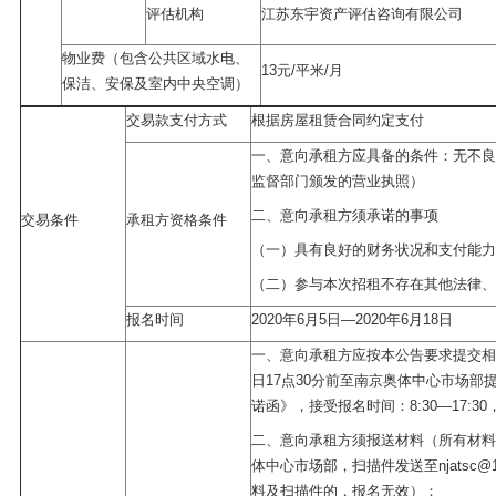
评估机构
江苏东宇资产评估咨询有限公司
物业费（包含公共区域水电、
13元/平米/月
保洁、安保及室内中央空调）
交易款支付方式
根据房屋租赁合同约定支付
一、意向承租方应具备的条件：无不良
监督部门颁发的营业执照）
二、意向承租方须承诺的事项
交易条件
承租方资格条件
（一）具有良好的财务状况和支付能力
（二）参与本次招租不存在其他法律、
报名时间
2020年6月5日—2020年6月18日
一、意向承租方应按本公告要求提交相
日17点30分前至南京奥体中心市场部
诺函》，接受报名时间：8:30—17:3
二、意向承租方须报送材料（所有材料
体中心市场部，扫描件发送至njatsc@
料及扫描件的，报名无效）；