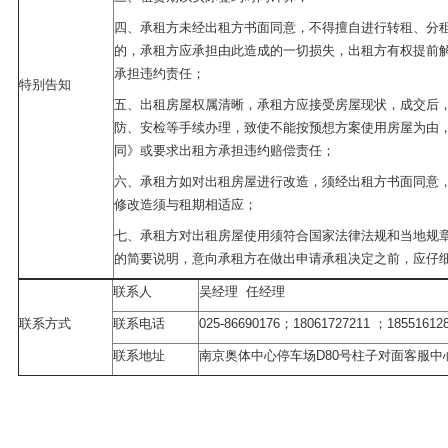
四、承租方未经出租方书面同意，不得擅自进行转租、分
的，承租方应承担由此造成的一切损失，出租方有权提前
承担违约责任；
特别告知
五、出租房屋权属清晰，承租方应接受房屋现状，成交后
防、安检等手续办理，致使不能按预想方案使用房屋为由
同》或要求出租方承担违约赔偿责任；
六、承租方如对出租房屋进行改造，须经出租方书面同意
修改造须与租期相适应；
七、承租方对出租房屋使用须符合国家法律法规和当地规
的简要说明，意向承租方在做出申请承租决定之前，应仔
联系人
吴经理 任经理
联系方式
联系电话
025-86690176；18061727211 ；18551612
联系地址
南京奥体中心停车场D80号柱子对面客服中