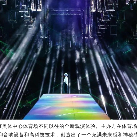
奥体中心体育场不同以往的全新观演体验。主办方在体育场
和音响设备和高科技技术，创造出了一个充满未来感和神秘