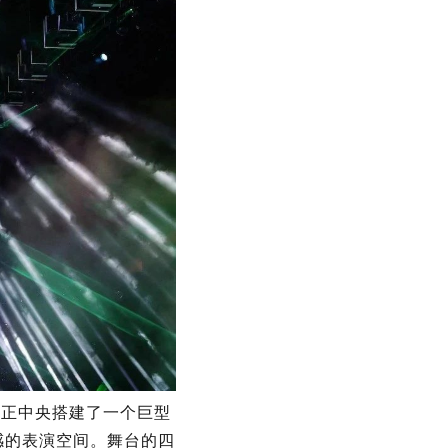
正中央搭建了一个巨型
感的表演空间。舞台的四