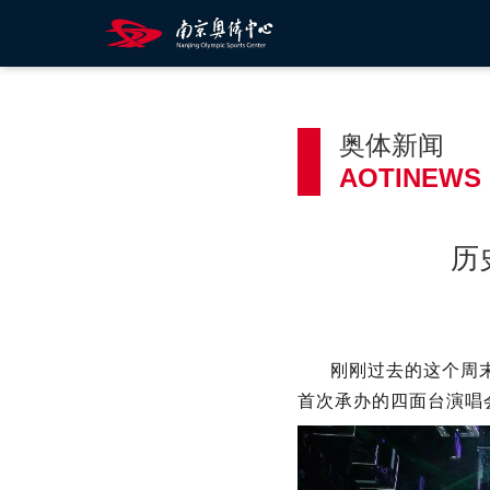
奥体新闻
AOTINEWS
历
刚刚过去的这个周末
首次承办的四面台演唱