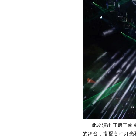
此次演出开启了南京
的舞台，搭配各种灯光