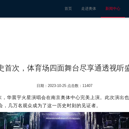
首页
走进奥体
新闻中心
史首次，体育场四面舞台尽享通透视听
日期：2023-10-25 点击数：11407
，华晨宇火星演唱会在南京奥体中心完美上演。此次演出也
会，几万名观众成为了这一历史时刻的见证者。