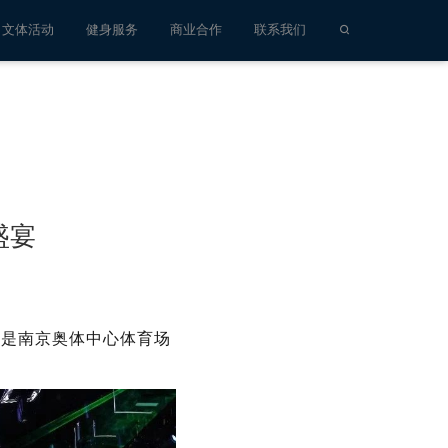
文体活动
健身服务
商业合作
联系我们
盛宴
是南京奥体中心体育场