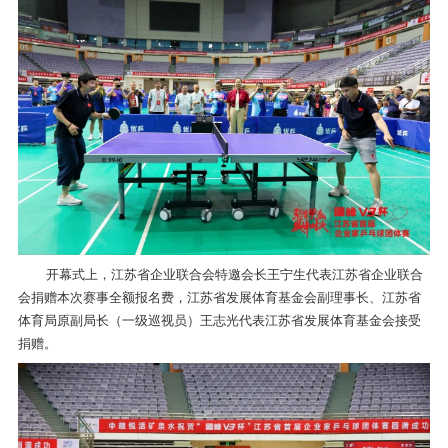
开幕式上，江苏省企业联合会特邀会长王宁生代表江苏省企业联合
会捐赠本次赛事全额报名费，江苏省发展体育基金会副理事长、江苏省
体育局原副局长（一级巡视员）王志光代表江苏省发展体育基金会接受
捐赠。