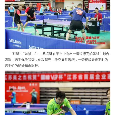
“
好球！
”“
加油！
”……
乒乓球在半空中划出一道道漂亮的弧线。球台
两端，选手你争我夺，你攻我守，争夺异常激烈，一旁观战者也不时为
选手们的绝妙扣杀欢呼。