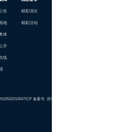
公告
精彩演出
场馆介绍
房屋招租
园地
精彩活动
项目价格
园区商户
奥体
网上预订
场地招租
公开
场馆冠名
在线
报
0502010047
ICP 备案号:
苏ICP备07014690号