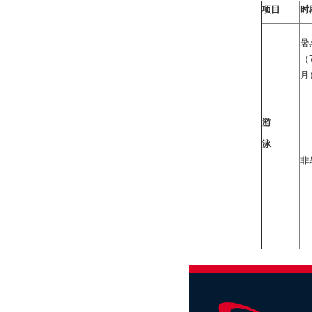
项目
时
暑
（
月
游
泳
非