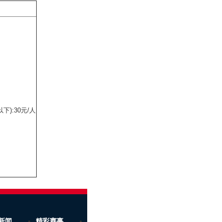
下):30元/人
新闻
精彩赛事
公共服务
广告资源