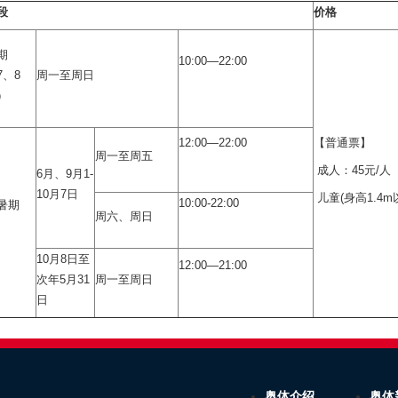
段
价格
期
10:00—22:00
7、8
周一至周日
）
12:00—22:00
【普通票】
周一至周五
成人：45元/人
6月、9月1-
10月7日
儿童(身高1.4m以
10:00-22:00
暑期
周六、周日
10月8日至
12:00—21:00
次年5月31
周一至周日
日
奥体介绍
奥体