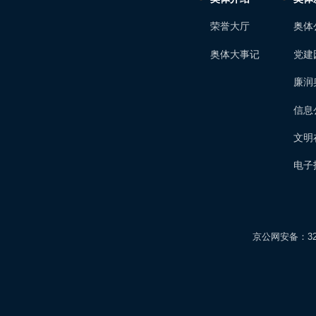
荣誉大厅
奥体
奥体大事记
党建
廉润
信息
文明
电子
京公网安备：3201