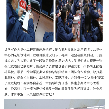
徐学军作为奥体工程建设副总指挥，饱含着对奥体的深厚感情，从奥体
中心的选址设计到工程项目的建设细节，再到十运盛会的顺利召开，娓
娓道来，为大家讲述了一段弥足珍贵的历史记忆，学员们通过现场一张
张记载着回忆的照片，感受到了奥体建设者们脚踏实地、昂扬向上的奋
斗风貌。最后，徐学军把奥体精神总结归纳为：团队合作精神、敢打必
胜精神、使命担当精神、工匠精神、奉献精神。并对每一位“火炬手”提出
了殷殷期盼：要满怀自豪感、幸福感和责任感，将南京奥体中心管理
好、经营好，以一流的场馆设施及一流的服务质量为经济建设、社会发
展、体育事业、人民健康做出贡献！