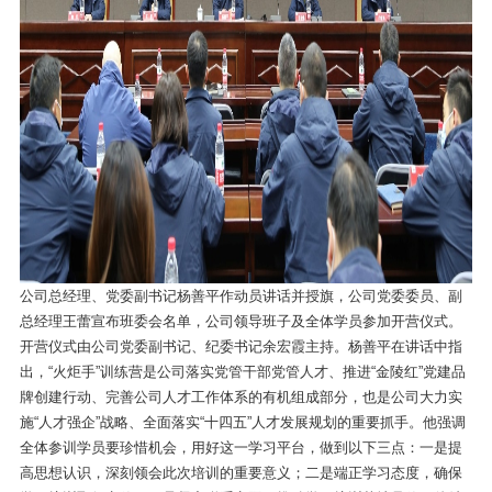
公司总经理、党委副书记杨善平作动员讲话并授旗，公司党委委员、副
总经理王蕾宣布班委会名单，公司领导班子及全体学员参加开营仪式。
开营仪式由公司党委副书记、纪委书记余宏霞主持。杨善平在讲话中指
出，“火炬手”训练营是公司落实党管干部党管人才、推进“金陵红”党建品
牌创建行动、完善公司人才工作体系的有机组成部分，也是公司大力实
施“人才强企”战略、全面落实“十四五”人才发展规划的重要抓手。他强调
全体参训学员要珍惜机会，用好这一学习平台，做到以下三点：一是提
高思想认识，深刻领会此次培训的重要意义；二是端正学习态度，确保