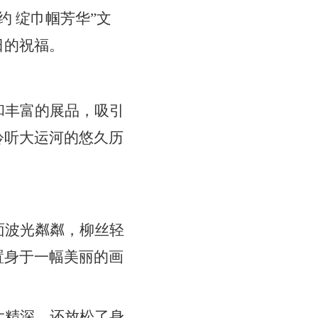
 绽巾帼芳华”文
日的祝福。
和丰富的展品，吸引
聆听大运河的悠久历
面波光粼粼，柳丝轻
置身于一幅美丽的画
大精深，还放松了身