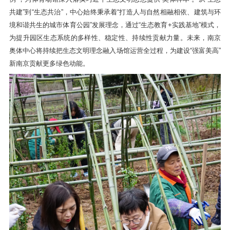
共建”到“生态共治”，中心始终秉承着“打造人与自然相融相依、建筑与环
境和谐共生的城市体育公园”发展理念，通过“生态教育
+
实践基地”模式，
为提升园区生态系统的多样性、稳定性、持续性贡献力量。未来，南京
奥体中心将持续把生态文明理念融入场馆运营全过程，为建设“强富美高”
新南京贡献更多绿色动能。