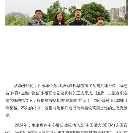
活动开始前，四家单位党组织代表现场签署了党建共建协议，标志
着“体育+金融+警企”多维联动党建机制的正式形成。随后，志愿者们在
园艺师的指导下，根据提前规划的“鲜花隧道”设计，精心栽种下
100
株月
季花苗。不久的将来，这里将逐步打造成为有着较高观赏性的生态微景
观。
2024
年，南京奥体中心近自然绿地入选
“
中国潜力
OECMs
入围案
例
”
，为体育场馆深入落实习近平生态文明思想提供“奥体样本”。从“生态