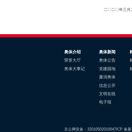
二〇年三月二十六
奥体介绍
奥体新闻
荣誉大厅
奥体公告
奥体大事记
党建园地
廉润奥体
信息公开
文明在线
电子报
京公网安备：32010502010047
ICP 备