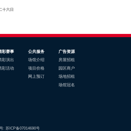
日
精彩赛事
公共服务
广告资源
精彩演出
场馆介绍
房屋招租
精彩活动
项目价格
园区商户
网上预订
场地招租
场馆冠名
案号:
苏ICP备07014690号