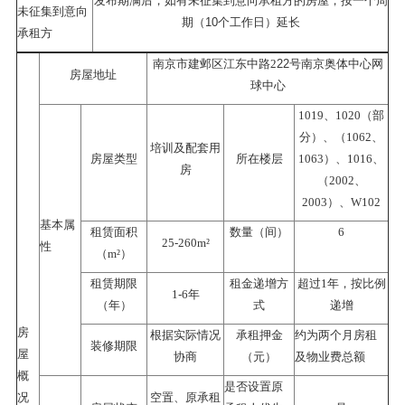
发布期满后，如有未征集到意向承租方的房屋，按一个周
未征集到意向
10
期（
个工作日）延长
承租方
22
南京市建邺区江东中路
2
号南京奥体中心网
房屋地址
球中心
1019
、
1020
（部
分）、（
1062
、
培训及配套用
房屋类型
所在楼层
1063
）、
1016
、
房
（
2002
、
2003
）、
W102
基本属
租赁面积
数量
（间）
6
25
-
260
m
²
性
（
m
²
）
租赁期限
租金递增方
超过
1年，按比例
-
1
6
年
（年）
式
递增
房
根据实际情况
承租押金
约为两个月房租
装修期限
屋
协商
（元）
及物业费总额
概
是否设置原
况
空置、原承租