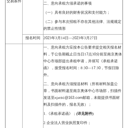
交易条件
二、意向承租方须承诺的事项
（一）具有良好的财务状况和支付能力；
（二）参与本次招租不存在其他法律、法规规定
的禁止性情形
02
02
报名时间
2
3
年
3
月
14
日
—2
3
年
3
月
27
日
一、意向承租方应按本公告要求提交相关报名材
7
0
料，于公告期截止日当日
1
点
3
分前至南京奥体
中心市场部提出承租申请，并填写《承租承诺
0
7
0
函》，接受报名时间：
8:3
—1
:3
，节假日除
外。
二、意向承租方须报送材料（所有材料加盖公
章，书面材料递至南京奥体中心市场部，扫描件
sc@163.com
发送至
njat
邮箱，未能提供书面材
料及扫描件的，报名无效）；
.
1
《承租承诺函》；
(详见附件)
.
2
企业法人营业执照复印件；