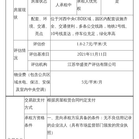
房屋状态
承租人优先
是
人承租中
权
房屋现
状
BD
配套、环
位于河西中央
C
区域，园区内配套设施齐
境、交通、
全、交通便利，多条公交线路，地铁
2号线、
0
亮点
1
号线直达，停车位充足，绿化率高
-
评估价
1.8
2.7元/平米/天
评估情
0
评估基准日
2
21年11月11日
况
评估机构
江苏华盛资产评估有限公司
物业费（包含公共区
域水电、保洁、安保
5元/平米/月
及室内中央空调）
交易款支付
根据房屋租赁合同约定支付
方式
承租方资格
一、意向承租方应具备的条件：无不良信用记录
条件
的企业法人（具有市场监督部门颁发的营业执
照）