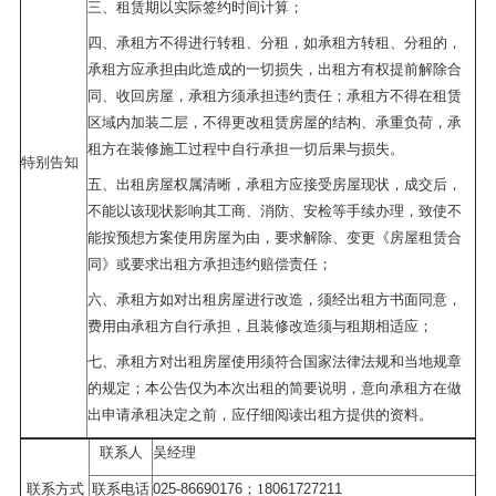
三、租赁期以实际签约时间计算；
四、承租方不得进行转租、分租，如承租方转租、分租的，
承租方应承担由此造成的一切损失，出租方有权提前解除合
同、收回房屋，承租方须承担违约责任；承租方不得在租赁
区域内加装二层，不得更改租赁房屋的结构、承重负荷，承
租方在装修施工过程中自行承担一切后果与损失。
特别告知
五、出租房屋权属清晰，承租方应接受房屋现状，成交后，
不能以该现状影响其工商、消防、安检等手续办理，致使不
能按预想方案使用房屋为由，要求解除、变更《房屋租赁合
同》或要求出租方承担违约赔偿责任；
六、承租方如对出租房屋进行改造，须经出租方书面同意，
费用由承租方自行承担，且装修改造须与租期相适应；
七、承租方对出租房屋使用须符合国家法律法规和当地规章
的规定；本公告仅为本次出租的简要说明，意向承租方在做
出申请承租决定之前，应仔细阅读出租方提供的资料。
联系人
吴经理
025-86690176
8061727211
联系方式
联系电话
；
1