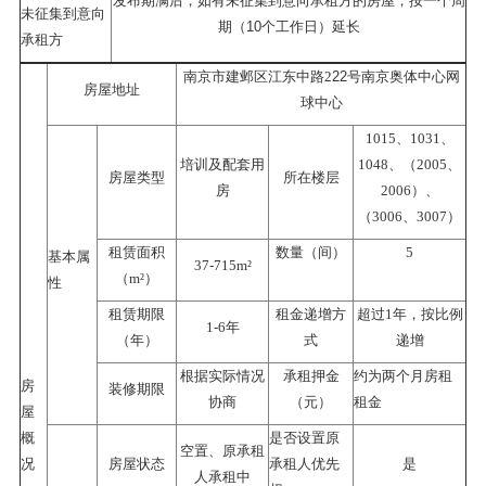
发布期满后，如有未征集到意向承租方的房屋，按一个周
未征集到意向
10
期（
个工作日）延长
承租方
22
南京市建邺区江东中路
2
号南京奥体中心网
房屋地址
球中心
1015
、
1031
、
培训及配套用
1048
、（
2005
、
房屋类型
所在楼层
房
2006
）、
（
3006
、
3007
）
租赁面积
数量
（间）
5
基本属
37
-
715
m
²
（
m
²
）
性
租赁期限
租金递增方
超过
1年，按比例
-
1
6
年
（年）
式
递增
根据实际情况
承租押金
约为两个月房租
房
装修期限
协商
（元）
租金
屋
概
是否设置原
空置、原承租
况
房屋状态
承租人优先
是
人承租中