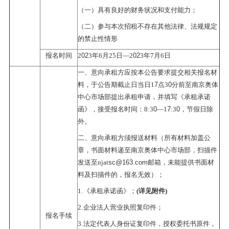
（一）具有良好的财务状况和支付能力；
（二）参与本次招租不存在其他法律、法规规定
的禁止性情形
02
02
报名时间
2
3
年
6
月
25
日
—2
3
年
7
月
6
日
一、意向承租方应按本公告要求提交相关报名材
7
0
料，于公告期截止日当日
1
点
3
分前至南京奥体
中心市场部提出承租申请，并填写《承租承诺
0
7
0
函》，接受报名时间：
8:3
—1
:3
，节假日除
外。
二、意向承租方须报送材料（所有材料加盖公
章，书面材料递至南京奥体中心市场部，扫描件
sc@163.com
发送至
njat
邮箱，未能提供书面材
料及扫描件的，报名无效）；
.
1
《承租承诺函》；
(详见附件)
.
2
企业法人营业执照复印件；
报名手续
.
3
法定代表人身份证复印件，授权委托书原件，