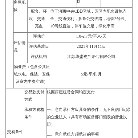
权
房屋现
状
BD
配套、环
位于河西中央
C
区域，园区内配套设施齐
境、交通、
全、交通便利，多条公交线路，地铁
2号线、
0
亮点
1
号线直达，停车位充足，绿化率高
-
评估价
1.8
2.7元/平米/天
评估情
0
评估基准日
2
21年11月11日
况
评估机构
江苏华盛资产评估有限公司
物业费（包含公共区
域水电、保洁、安保
5元/平米/月
及室内中央空调）
交易款支付
根据房屋租赁合同约定支付
方式
承租方资格
一、意向承租方应具备的条件：无不良信用记录
条件
的企业法人（具有市场监督部门颁发的营业执
照）
交易条件
二、意向承租方须承诺的事项