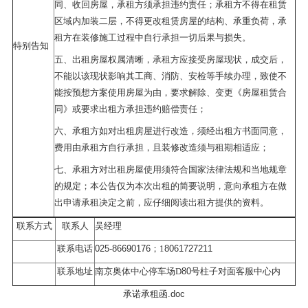
同、收回房屋，承租方须承担违约责任；承租方不得在租赁
区域内加装二层，不得更改租赁房屋的结构、承重负荷，承
租方在装修施工过程中自行承担一切后果与损失。
特别告知
五、出租房屋权属清晰，承租方应接受房屋现状，成交后，
不能以该现状影响其工商、消防、安检等手续办理，致使不
能按预想方案使用房屋为由，要求解除、变更《房屋租赁合
同》或要求出租方承担违约赔偿责任；
六、承租方如对出租房屋进行改造，须经出租方书面同意，
费用由承租方自行承担，且装修改造须与租期相适应；
七、承租方对出租房屋使用须符合国家法律法规和当地规章
的规定；本公告仅为本次出租的简要说明，意向承租方在做
出申请承租决定之前，应仔细阅读出租方提供的资料。
联系方式
联系人
吴经理
025-86690176
8061727211
联系电话
；
1
80
联系地址
南京奥体中心停车场
D
号柱子对面客服中心内
承诺承租函.doc