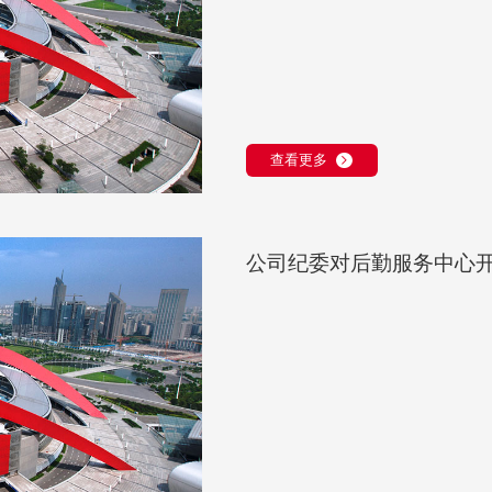
查看更多
公司纪委对后勤服务中心