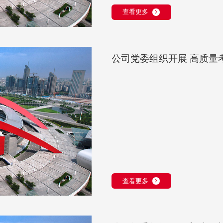
查看更多
公司党委组织开展 高质量
查看更多