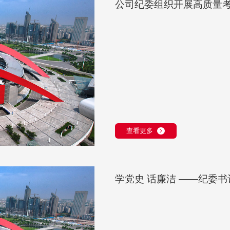
公司纪委组织开展高质量
查看更多
学党史 话廉洁 ——纪委