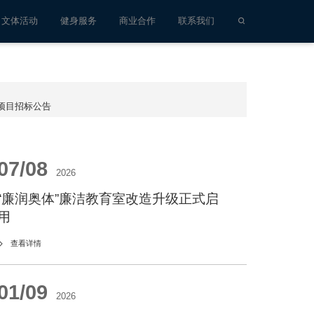
文体活动
健身服务
商业合作
联系我们
2026-08-06
中标公示
南京奥体中
07/08
2026
“廉润奥体”廉洁教育室改造升级正式启
用
查看详情
01/09
2026