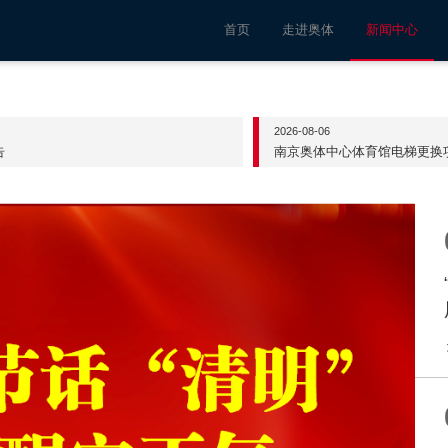
首页
走进奥体
新闻中心
2026-08-03
南京奥体中心剪草机采购项目