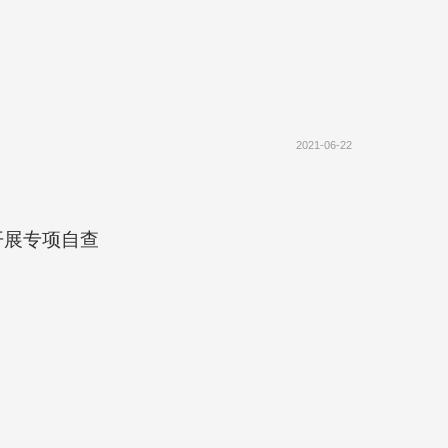
2021-06-22
开展专项自查