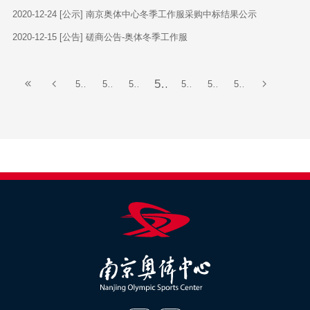
2020-12-24 [公示] 南京奥体中心冬季工作服采购中标结果公示
2020-12-15 [公告] 磋商公告-奥体冬季工作服
55
52
53
54
56
57
58