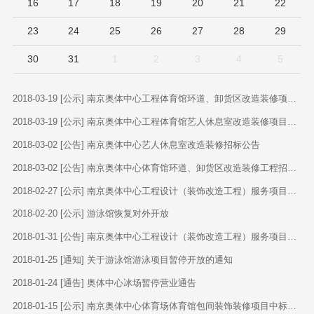
16
17
18
19
20
21
22
23
24
25
26
27
28
29
30
31
1
2
3
4
5
2018-03-19 [公示] 南京奥体中心工程体育馆环道、卸货区改造装修项目中标人公示
2018-03-19 [公示] 南京奥体中心工程体育馆艺人休息室改造装修项目中标人公示
2018-03-02 [公告] 南京奥体中心艺人休息室改造装修招标公告
2018-03-02 [公告] 南京奥体中心体育馆环道、卸货区改造装修工程招标公告
2018-02-27 [公示] 南京奥体中心工程设计（装饰改造工程）服务项目中标人公示
2018-02-20 [公示] 游泳馆恢复对外开放
2018-01-31 [公告] 南京奥体中心工程设计（装饰改造工程）服务项目招标公告
2018-01-25 [通知] 关于游泳馆游泳项目暂停开放的通知
2018-01-24 [通告] 奥体中心冰场暂停营业通告
2018-01-15 [公示] 南京奥体中心体育场体育馆包间装饰装修项目中标人公示