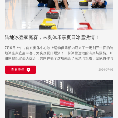
陆地冰壶家庭赛，来奥体乐享夏日冰雪激情！
7月6日上午，南京奥体中心冰上运动俱乐部内迎来了一场别开生面的陆
地冰壶家庭趣味赛，为炎炎夏日增添了一抹冰雪运动的清凉与激情。16
组家庭以冰壶为媒介，共同体验了这项融合了智慧与策略、团队协作与
个人技巧于一身的冬季运动项目的独特魅力。
查看更多
2024-07-06