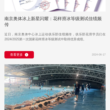
南京奥体冰上新星闪耀：花样滑冰等级测试佳绩频
传
近日，南京奥体中心冰上运动俱乐部佳绩频传，俱乐部花滑学员们在
2024/2025第一次国家花样滑冰等级测试中取得优异成绩。
查看更多
2024-06-17