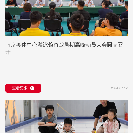
南京奥体中心游泳馆奋战暑期高峰动员大会圆满召
开
查看更多
2024-07-12