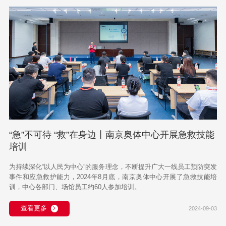
“急”不可待 “救”在身边丨南京奥体中心开展急救技能
培训
为持续深化“以人民为中心”的服务理念，不断提升广大一线员工预防突发
事件和应急救护能力，2024年8月底，南京奥体中心开展了急救技能培
训，中心各部门、场馆员工约60人参加培训。
查看更多
2024-09-03