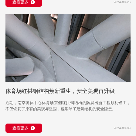
查看更多
2024-09-26
体育场红拱钢结构焕新重生，安全美观再升级
近期，南京奥体中心体育场东侧红拱钢结构的防腐出新工程顺利竣工，
不仅恢复了原有的美观与坚固，也消除了建筑结构的安全隐患。
查看更多
2024-09-09