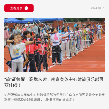
查看更多
2024-10-01
“箭”证荣耀，高燃来袭！南京奥体中心射箭俱乐部再
获佳绩！
热烈祝贺南京奥体中心射箭俱乐部的学员们在南京市第五届青少年射箭
联赛中获得20金18银16铜，共54枚奖牌的好成绩！