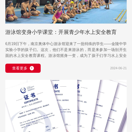
游泳馆变身小学课堂：开展青少年水上安全教育
6月19日下午，南京奥体中心游泳馆迎来了一批特殊的学生——金陵中学
实验小学的孩子们。这次，他们不是来游泳的，而是来参加一场别开生
面的水上安全教育课程。游泳馆摇身一变，成为了孩子们学习水上安全
知识的课堂。
查看更多
2024-06-21