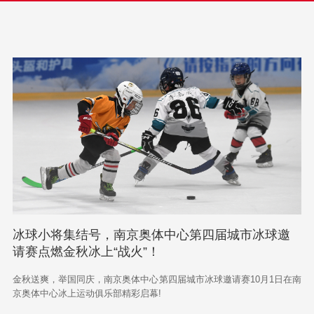
冰球小将集结号，南京奥体中心第四届城市冰球邀
请赛点燃金秋冰上“战火”！
金秋送爽，举国同庆，南京奥体中心第四届城市冰球邀请赛10月1日在南
京奥体中心冰上运动俱乐部精彩启幕!