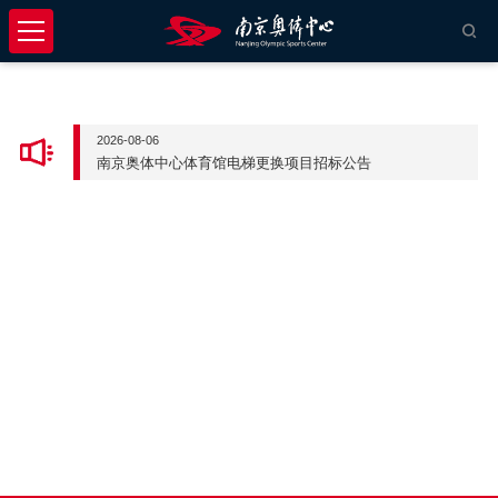
2026-08-06
告
南京奥体中心体育馆电梯更换项目招标公告