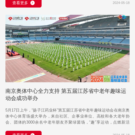
查看更多
2024-05-18
南京奥体中心全力支持 第五届江苏省中老年趣味运
动会成功举办
5月17日上午，“扬子江药业杯”第五届江苏省中老年趣味运动会在南京奥
体中心体育场盛大举办，来自社区、企事业单位、高校和各大老年协
会、团体的3000余名中老年朋友齐聚绿茵场，“趣”享运动，点燃新活
力，诠释“乐龄”新风尚。