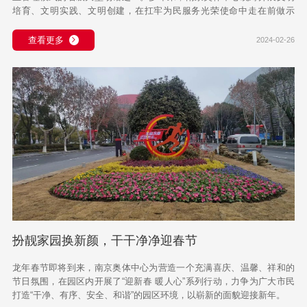
培育、文明实践、文明创建，在扛牢为民服务光荣使命中走在前做示
范，为加快建设现代化体育服务综合体、勇当体育产业发展排头兵注入
强大精神动力。
查看更多
2024-02-26
扮靓家园换新颜，干干净净迎春节
龙年春节即将到来，南京奥体中心为营造一个充满喜庆、温馨、祥和的
节日氛围，在园区内开展了“迎新春 暖人心”系列行动，力争为广大市民
打造“干净、有序、安全、和谐”的园区环境，以崭新的面貌迎接新年。