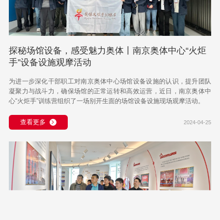
探秘场馆设备，感受魅力奥体丨南京奥体中心“火炬
手”设备设施观摩活动
为进一步深化干部职工对南京奥体中心场馆设备设施的认识，提升团队
凝聚力与战斗力，确保场馆的正常运转和高效运营，近日，南京奥体中
心“火炬手”训练营组织了一场别开生面的场馆设备设施现场观摩活动。
查看更多
2024-04-25