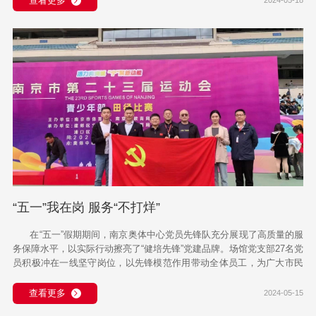
查看更多
2024-05-18
“五一”我在岗 服务“不打烊”
在“五一”假期期间，南京奥体中心党员先锋队充分展现了高质量的服
务保障水平，以实际行动擦亮了“健培先锋”党建品牌。场馆党支部27名党
员积极冲在一线坚守岗位，以先锋模范作用带动全体员工，为广大市民
和健身客户提供了安全、文明、有序的健身服务和运动环境。
查看更多
2024-05-15