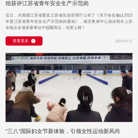
组获评江苏省青年安全生产示范岗
近日，共青团江苏省委及江苏省应急管理厅公布了《关于命名确认2023
年度江苏省青年安全生产示范岗的通知》，南京奥体中心游泳馆水上安
全组从全省多家单位中脱颖而出，光荣上榜！
查看更多
2024-03-27
“三八”国际妇女节新体验，引领女性运动新风尚