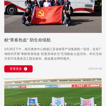
献“青春热血” 助生命续航
4月26日下午，南京奥体中心根据江苏省体育产业集团统一安排，在东广
场组织开展“奉献青春热血 彰显苏体担当”无偿献血公益活动。本次活动
共有37名奥体员工报名参加，献血量达9900毫升。
查看更多
2024-04-28