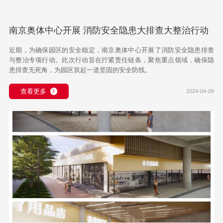
南京奥体中心开展 消防安全隐患大排查大整治行动
近期，为确保园区的安全稳定，南京奥体中心开展了消防安全隐患排查
与整治专项行动。此次行动旨在拧紧责任链条，聚焦重点领域，确保隐
患排查无死角，为园区筑起一道坚固的安全防线。
查看更多
2024-04-09