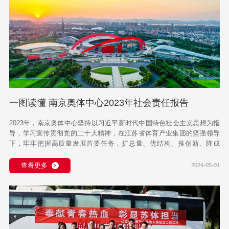
一图读懂 南京奥体中心2023年社会责任报告
2023年，南京奥体中心坚持以习近平新时代中国特色社会主义思想为指
导，学习宣传贯彻党的二十大精神，在江苏省体育产业集团的坚强领导
下，牢牢把握高质量发展首要任务，扩总量、优结构、推创新、降成
本，各项任务取得实实在在的工作成果，圆满交出高质量发展新答卷。
查看更多
2024-05-01